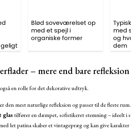
ed
Blød soveværelset op
Typis
med et spejl i
med s
t
organiske former
og hv
geligt
dem
verflader – mere end bare refleksion
r også en rolle for det dekorative udtryk.
er den mest naturlige refleksion og passer til de fleste rum.
t glas
tilfører en dæmpet, sofistikeret stemning – ideelt i s
ed let patina skaber et vintagepræg og kan give karakter