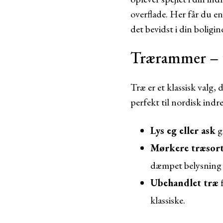
overflade. Her får du e
det bevidst i din boligi
Trærammer – 
Træ er et klassisk valg,
perfekt til nordisk indr
Lys eg eller ask
gi
Mørkere træsor
dæmpet belysning 
Ubehandlet træ
f
klassiske.