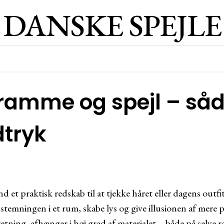
DANSKE SPEJLE
l ramme og spejl – så
dtryk
d et praktisk redskab til at tjekke håret eller dagens outfi
stemningen i et rum, skabe lys og give illusionen af mere
dretning, afhænger i høj grad af materialet – både på selve