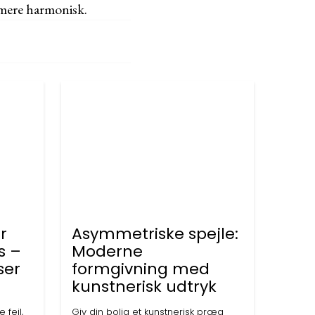
g mere harmonisk.
r
Asymmetriske spejle:
s –
Moderne
ser
formgivning med
kunstnerisk udtryk
 fejl,
Giv din bolig et kunstnerisk præg