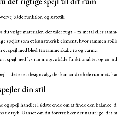
 det rigtige spejl til dit rum
overvej både funktion og æstetik:
r du vælge materialer, der tåler fugt – fx metal eller ramm
e spejlet som et kunstnerisk element, hvor rammen spiller
 et spejl med blød træramme skabe ro og varme.
tort spejl med lys ramme give både funktionalitet og en i
 spejl – det er et designvalg, der kan ændre hele rummets ka
spejler din stil
e og spejl handler i sidste ende om at finde den balance, de
gens udtryk. Uanset om du foretrækker det naturlige, det m