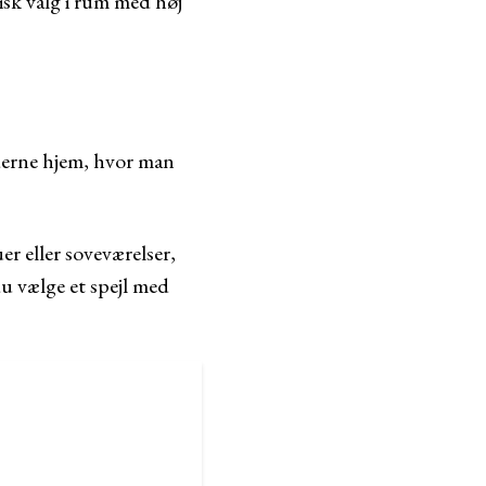
isk valg i rum med høj
oderne hjem, hvor man
r eller soveværelser,
u vælge et spejl med