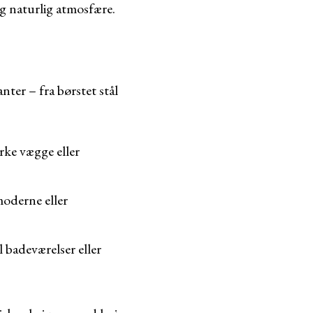
og naturlig atmosfære.
ter – fra børstet stål
rke vægge eller
 moderne eller
l badeværelser eller