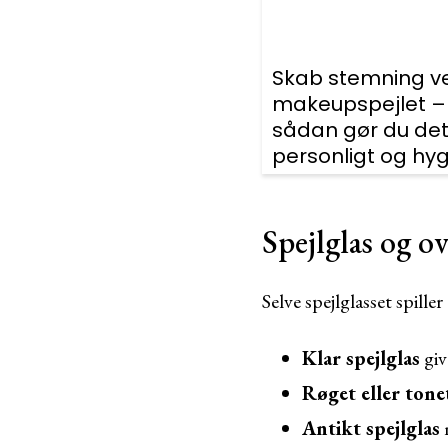
Skab stemning v
makeupspejlet –
sådan gør du de
personligt og hyg
Spejlglas og o
Selve spejlglasset spille
Klar spejlglas
giv
Røget eller tone
Antikt spejlglas
m