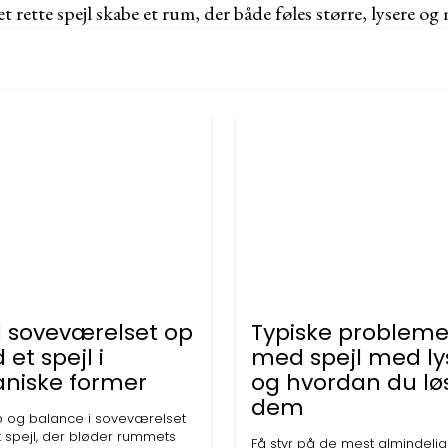
t rette spejl skabe et rum, der både føles større, lysere o
d soveværelset op
Typiske probleme
et spejl i
med spejl med ly
aniske former
og hvordan du lø
dem
o og balance i soveværelset
 spejl, der bløder rummets
Få styr på de mest almindelige