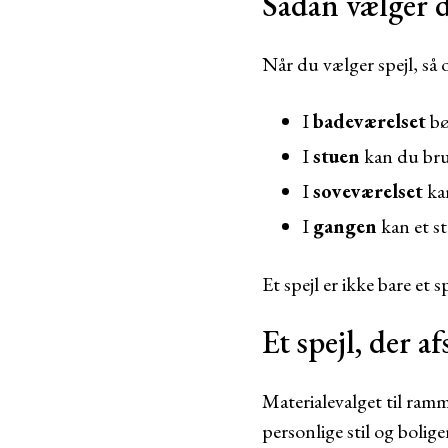
Sådan vælger du
Når du vælger spejl, så 
I
badeværelset
bø
I
stuen
kan du brug
I
soveværelset
kan
I
gangen
kan et s
Et spejl er ikke bare et
Et spejl, der af
Materialevalget til ramm
personlige stil og boli