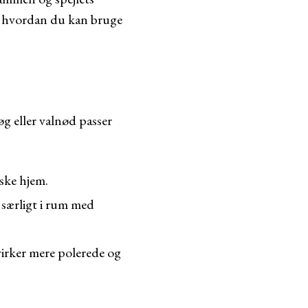
og hvordan du kan bruge
øg eller valnød passer
iske hjem.
 særligt i rum med
irker mere polerede og