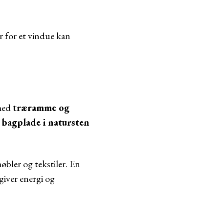
er for et vindue kan
 med
træramme og
 bagplade i natursten
bler og tekstiler. En
giver energi og