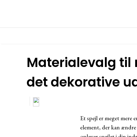
Materialevalg ti
det dekorative u
Et spejl er meget mere en
element, der kan ændre 
oplever spejlet i din in