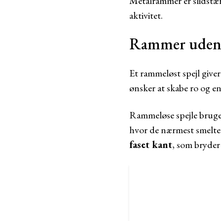
Metalrammer er slidstær
aktivitet.
Rammer uden 
Et rammeløst spejl give
ønsker at skabe ro og e
Rammeløse spejle bruges
hvor de nærmest smelte
faset kant
, som bryder 