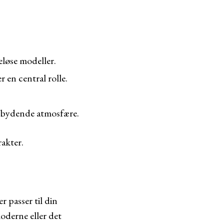
eløse modeller.
 en central rolle.
ndbydende atmosfære.
rakter.
r passer til din
oderne eller det