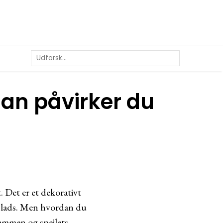
dan påvirker du
t. Det er et dekorativt
 plads. Men hvordan du
 rammen og spejlets