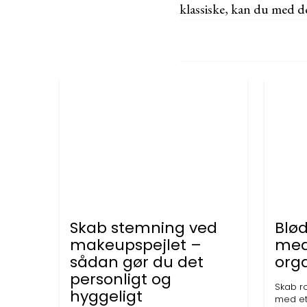
klassiske, kan du med de
Skab stemning ved
Blø
makeupspejlet –
med 
sådan gør du det
org
personligt og
Skab r
hyggeligt
med et