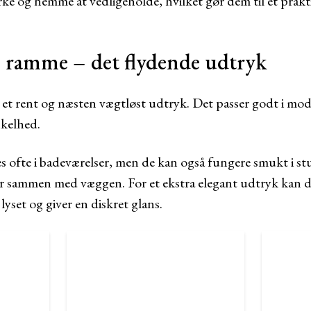
ke og nemme at vedligeholde, hvilket gør dem til et prakt
ramme – det flydende udtryk
r et rent og næsten vægtløst udtryk. Det passer godt i m
nkelhed.
 ofte i badeværelser, men de kan også fungere smukt i stue
r sammen med væggen. For et ekstra elegant udtryk kan d
lyset og giver en diskret glans.