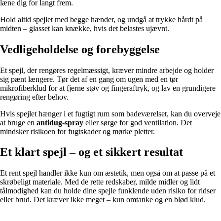
læne dig for langt frem.
Hold altid spejlet med begge hænder, og undgå at trykke hårdt på
midten – glasset kan knække, hvis det belastes ujævnt.
Vedligeholdelse og forebyggelse
Et spejl, der rengøres regelmæssigt, kræver mindre arbejde og holder
sig pænt længere. Tør det af en gang om ugen med en tør
mikrofiberklud for at fjerne støv og fingeraftryk, og lav en grundigere
rengøring efter behov.
Hvis spejlet hænger i et fugtigt rum som badeværelset, kan du overveje
at bruge en
antidug-spray
eller sørge for god ventilation. Det
mindsker risikoen for fugtskader og mørke pletter.
Et klart spejl – og et sikkert resultat
Et rent spejl handler ikke kun om æstetik, men også om at passe på et
skrøbeligt materiale. Med de rette redskaber, milde midler og lidt
tålmodighed kan du holde dine spejle funklende uden risiko for ridser
eller brud. Det kræver ikke meget – kun omtanke og en blød klud.