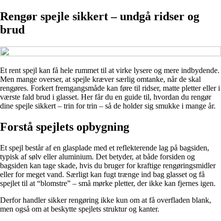
Rengør spejle sikkert – undgå ridser og
brud
Et rent spejl kan få hele rummet til at virke lysere og mere indbydende.
Men mange overser, at spejle kræver særlig omtanke, når de skal
rengøres. Forkert fremgangsmåde kan føre til ridser, matte pletter eller i
værste fald brud i glasset. Her får du en guide til, hvordan du rengør
dine spejle sikkert – trin for trin – så de holder sig smukke i mange år.
Forstå spejlets opbygning
Et spejl består af en glasplade med et reflekterende lag på bagsiden,
typisk af sølv eller aluminium. Det betyder, at både forsiden og
bagsiden kan tage skade, hvis du bruger for kraftige rengøringsmidler
eller for meget vand. Særligt kan fugt trænge ind bag glasset og få
spejlet til at “blomstre” – små mørke pletter, der ikke kan fjernes igen.
Derfor handler sikker rengøring ikke kun om at få overfladen blank,
men også om at beskytte spejlets struktur og kanter.