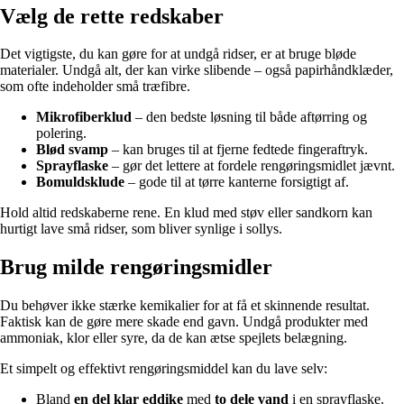
Vælg de rette redskaber
Det vigtigste, du kan gøre for at undgå ridser, er at bruge bløde
materialer. Undgå alt, der kan virke slibende – også papirhåndklæder,
som ofte indeholder små træfibre.
Mikrofiberklud
– den bedste løsning til både aftørring og
polering.
Blød svamp
– kan bruges til at fjerne fedtede fingeraftryk.
Sprayflaske
– gør det lettere at fordele rengøringsmidlet jævnt.
Bomuldsklude
– gode til at tørre kanterne forsigtigt af.
Hold altid redskaberne rene. En klud med støv eller sandkorn kan
hurtigt lave små ridser, som bliver synlige i sollys.
Brug milde rengøringsmidler
Du behøver ikke stærke kemikalier for at få et skinnende resultat.
Faktisk kan de gøre mere skade end gavn. Undgå produkter med
ammoniak, klor eller syre, da de kan ætse spejlets belægning.
Et simpelt og effektivt rengøringsmiddel kan du lave selv:
Bland
en del klar eddike
med
to dele vand
i en sprayflaske.