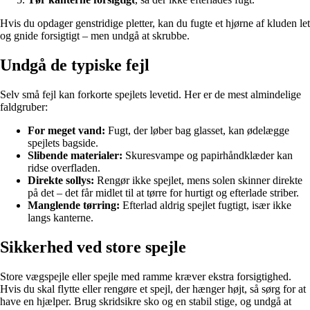
Hvis du opdager genstridige pletter, kan du fugte et hjørne af kluden let
og gnide forsigtigt – men undgå at skrubbe.
Undgå de typiske fejl
Selv små fejl kan forkorte spejlets levetid. Her er de mest almindelige
faldgruber:
For meget vand:
Fugt, der løber bag glasset, kan ødelægge
spejlets bagside.
Slibende materialer:
Skuresvampe og papirhåndklæder kan
ridse overfladen.
Direkte sollys:
Rengør ikke spejlet, mens solen skinner direkte
på det – det får midlet til at tørre for hurtigt og efterlade striber.
Manglende tørring:
Efterlad aldrig spejlet fugtigt, især ikke
langs kanterne.
Sikkerhed ved store spejle
Store vægspejle eller spejle med ramme kræver ekstra forsigtighed.
Hvis du skal flytte eller rengøre et spejl, der hænger højt, så sørg for at
have en hjælper. Brug skridsikre sko og en stabil stige, og undgå at