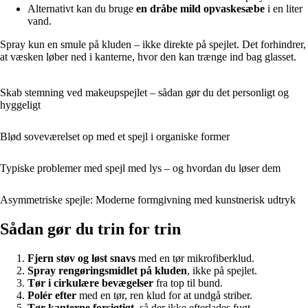
Alternativt kan du bruge
en dråbe mild opvaskesæbe
i en liter
vand.
Spray kun en smule på kluden – ikke direkte på spejlet. Det forhindrer,
at væsken løber ned i kanterne, hvor den kan trænge ind bag glasset.
Skab stemning ved makeupspejlet – sådan gør du det personligt og
hyggeligt
Blød soveværelset op med et spejl i organiske former
Typiske problemer med spejl med lys – og hvordan du løser dem
Asymmetriske spejle: Moderne formgivning med kunstnerisk udtryk
Sådan gør du trin for trin
Fjern støv og løst snavs
med en tør mikrofiberklud.
Spray rengøringsmidlet på kluden
, ikke på spejlet.
Tør i cirkulære bevægelser
fra top til bund.
Polér efter
med en tør, ren klud for at undgå striber.
Tør kanterne forsigtigt
, så der ikke efterlades fugt.