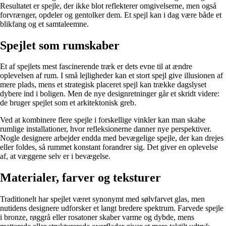
Resultatet er spejle, der ikke blot reflekterer omgivelserne, men også
forvrænger, opdeler og gentolker dem. Et spejl kan i dag være både et
blikfang og et samtaleemne.
Spejlet som rumskaber
Et af spejlets mest fascinerende træk er dets evne til at ændre
oplevelsen af rum. I små lejligheder kan et stort spejl give illusionen af
mere plads, mens et strategisk placeret spejl kan trække dagslyset
dybere ind i boligen. Men de nye designretninger går et skridt videre:
de bruger spejlet som et arkitektonisk greb.
Ved at kombinere flere spejle i forskellige vinkler kan man skabe
rumlige installationer, hvor refleksionerne danner nye perspektiver.
Nogle designere arbejder endda med bevægelige spejle, der kan drejes
eller foldes, så rummet konstant forandrer sig. Det giver en oplevelse
af, at væggene selv er i bevægelse.
Materialer, farver og teksturer
Traditionelt har spejlet været synonymt med sølvfarvet glas, men
nutidens designere udforsker et langt bredere spektrum. Farvede spejle
i bronze, røggrå eller rosatoner skaber varme og dybde, mens