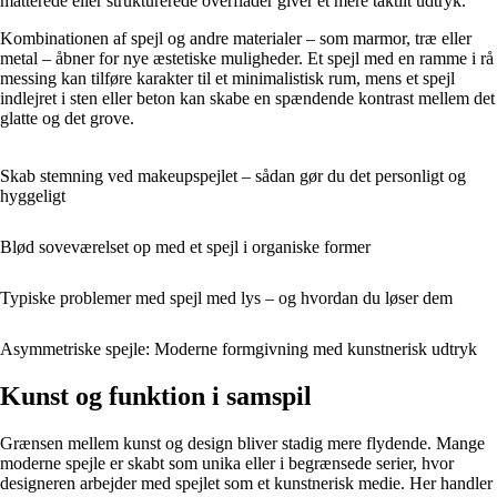
matterede eller strukturerede overflader giver et mere taktilt udtryk.
Kombinationen af spejl og andre materialer – som marmor, træ eller
metal – åbner for nye æstetiske muligheder. Et spejl med en ramme i rå
messing kan tilføre karakter til et minimalistisk rum, mens et spejl
indlejret i sten eller beton kan skabe en spændende kontrast mellem det
glatte og det grove.
Skab stemning ved makeupspejlet – sådan gør du det personligt og
hyggeligt
Blød soveværelset op med et spejl i organiske former
Typiske problemer med spejl med lys – og hvordan du løser dem
Asymmetriske spejle: Moderne formgivning med kunstnerisk udtryk
Kunst og funktion i samspil
Grænsen mellem kunst og design bliver stadig mere flydende. Mange
moderne spejle er skabt som unika eller i begrænsede serier, hvor
designeren arbejder med spejlet som et kunstnerisk medie. Her handler