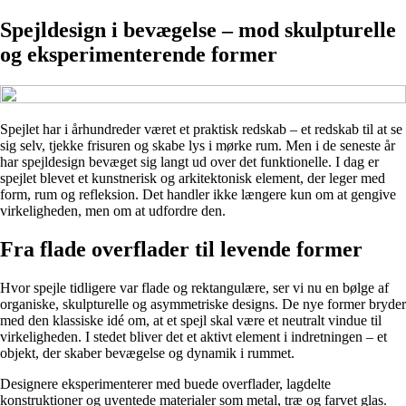
Spejldesign i bevægelse – mod skulpturelle
og eksperimenterende former
Spejlet har i århundreder været et praktisk redskab – et redskab til at se
sig selv, tjekke frisuren og skabe lys i mørke rum. Men i de seneste år
har spejldesign bevæget sig langt ud over det funktionelle. I dag er
spejlet blevet et kunstnerisk og arkitektonisk element, der leger med
form, rum og refleksion. Det handler ikke længere kun om at gengive
virkeligheden, men om at udfordre den.
Fra flade overflader til levende former
Hvor spejle tidligere var flade og rektangulære, ser vi nu en bølge af
organiske, skulpturelle og asymmetriske designs. De nye former bryder
med den klassiske idé om, at et spejl skal være et neutralt vindue til
virkeligheden. I stedet bliver det et aktivt element i indretningen – et
objekt, der skaber bevægelse og dynamik i rummet.
Designere eksperimenterer med buede overflader, lagdelte
konstruktioner og uventede materialer som metal, træ og farvet glas.