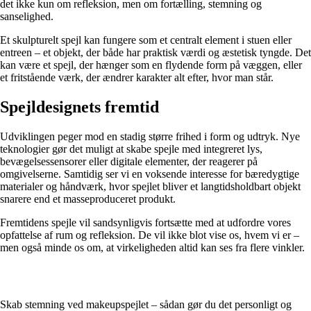
det ikke kun om refleksion, men om fortælling, stemning og
sanselighed.
Et skulpturelt spejl kan fungere som et centralt element i stuen eller
entreen – et objekt, der både har praktisk værdi og æstetisk tyngde. Det
kan være et spejl, der hænger som en flydende form på væggen, eller
et fritstående værk, der ændrer karakter alt efter, hvor man står.
Spejldesignets fremtid
Udviklingen peger mod en stadig større frihed i form og udtryk. Nye
teknologier gør det muligt at skabe spejle med integreret lys,
bevægelsessensorer eller digitale elementer, der reagerer på
omgivelserne. Samtidig ser vi en voksende interesse for bæredygtige
materialer og håndværk, hvor spejlet bliver et langtidsholdbart objekt
snarere end et masseproduceret produkt.
Fremtidens spejle vil sandsynligvis fortsætte med at udfordre vores
opfattelse af rum og refleksion. De vil ikke blot vise os, hvem vi er –
men også minde os om, at virkeligheden altid kan ses fra flere vinkler.
Skab stemning ved makeupspejlet – sådan gør du det personligt og